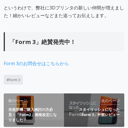
というわけで、弊社に3Dプリンタの新しい仲間が増えまし
た！細かいレビューなどまた追ってお伝えします。
「Form 3」絶賛発売中！
Form 3のお問合せはこちらから
Form 3
前
前のページ
次のページ
後
光造形機ご購入検討の方必
スタイリッシュになった
の
見！「Form2」価格改定にな
「Form 3」外観レビュー
りました！
記