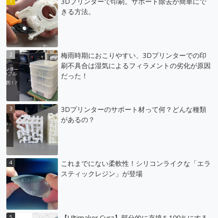
3Dプリンターで印刷。サポート除去が簡単にで
きる方法。
梅雨時期におこりやすい、3Dプリンターでの印
刷不具合は湿気によるフィラメントの劣化が原因
だった！
3Dプリンターのサポート材って何？どんな種類
があるの？
これまでにない柔軟性！シリコンライクな「エラ
スティックレジン」が登場
【Ultimaker Cura】部分的に充填を100％にする