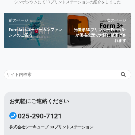
シンポジウムにて3Dプリントステーションの紹介をしました
前
前のページ
次のページ
後
Formlabsユーザーカンファレ
光造形3Dプリンター Form 3+
の
ンスのご案内
が価格改定で大幅に値下げさ
れます
記
事
お気軽にご連絡ください
025-290-7121
株式会社シーキューブ 3Dプリントステーション