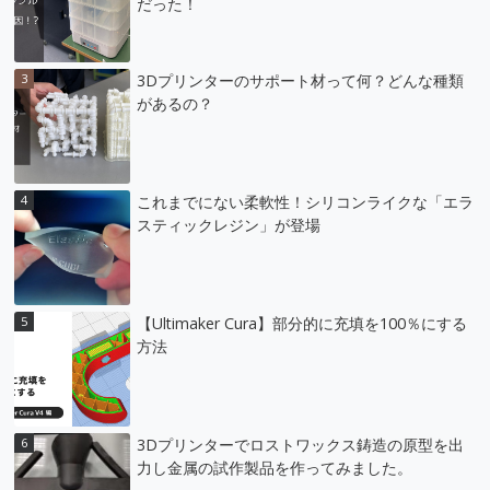
だった！
3Dプリンターのサポート材って何？どんな種類
があるの？
これまでにない柔軟性！シリコンライクな「エラ
スティックレジン」が登場
【Ultimaker Cura】部分的に充填を100％にする
方法
3Dプリンターでロストワックス鋳造の原型を出
力し金属の試作製品を作ってみました。