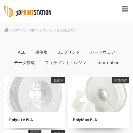
>
3Dプリント材料ライブラリ
>
形状確認向き
ALL
事例集
3Dプリント
ハードウェア
データ作成
フィラメント・レジン
Information
低価格
衝撃強度
PolyLite PLA
PolyMax PLA