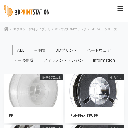
>
3Dプリント材料ライブラリ
>
すべてのFDMプリンタ
>
L-DEVO Fシリーズ
ALL
事例集
3Dプリント
ハードウェア
データ作成
フィラメント・レジン
Information
耐熱80℃以上
柔らかい
PP
PolyFlex TPU90