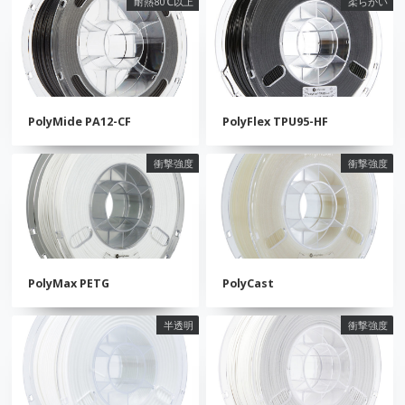
耐熱80℃以上
柔らかい
PolyMide PA12-CF
PolyFlex TPU95-HF
衝撃強度
衝撃強度
PolyMax PETG
PolyCast
半透明
衝撃強度